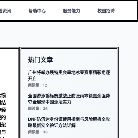
播资讯
帮助中心
服务能力
校园招聘
热门文章
广州将举办残特奥会旱地冰壶赛事精彩角逐
开启
阅读量：12
松愉
全国游泳锦标赛激战正酣张雨霏徐嘉余强势
夺金展现中国泳坛实力
到结
阅读量：36
游轻
漫的
DNF防沉迷身份证使用指南与风险解析全攻
间架
略最新安全验证方法详解
情与
阅读量：38