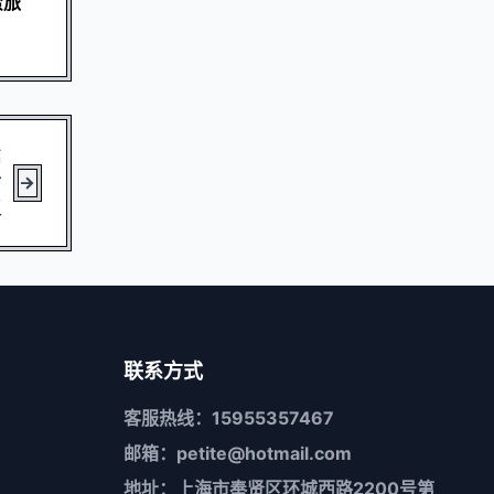
蜜旅
篇
后
议
联系方式
客服热线：15955357467
邮箱：petite@hotmail.com
地址：上海市奉贤区环城西路2200号第