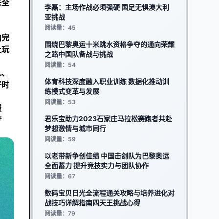
来全
李磊：主场作战必须强硬 国足无惧澳大利
亚挑战
阅读量：45
内完
围绕巴黎奥运十米跳水资格争夺的通向荣耀
让玩
之路中国队备战与挑战
阅读量：54
礼、
体育科技深度融入职业训练 数据化推动训
好时
练模式变革与发展
阅读量：53
服
君乐宝助力2023石家庄马拉松赛跑者共赴
梦
梦想激情与城市同行
阅读量：59
以老带新争创佳绩 中国击剑队为巴黎奥运
全面蓄力 提升竞技实力与团队协作
阅读量：67
数码宝贝日光全流程通关攻略与培养进化对
战技巧详解指南四天王挑战心得
阅读量：79