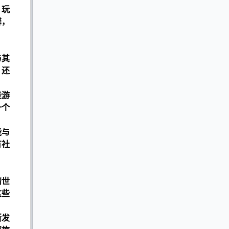
，玩
馨，
与其
，还
些游
一个
能与
有社
情世
这些
断发