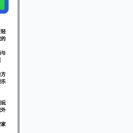
在轻
戏的
婚与
联
些方
娱乐
但玩
戏外
营家